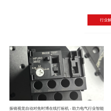
行业
振镜视觉自动对焦时博在线打标机 - 助力电气行业智能