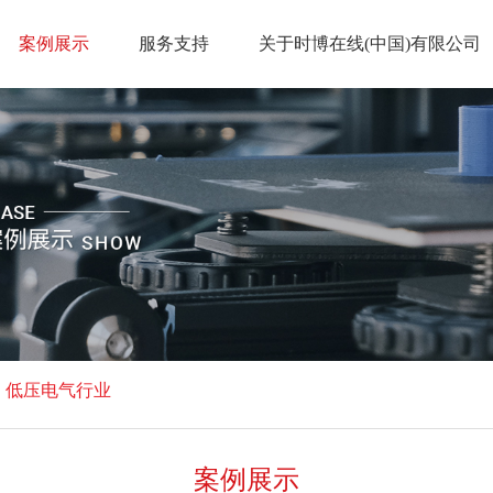
案例展示
服务支持
关于时博在线(中国)有限公司
>
低压电气行业
案例展示