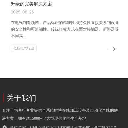
升级的完美解决方案
2025-08-26
在电气制造领域，产品标识的精准性和持久性直接关系到设备
的安全性和可追溯性。传统打标方式在面对接触器、断路器等
不同高...
低压电气行业
|
关于我们
专注于为各行各业提供全系统时博在线加工设备及自动化产线的解
决方案，拥有超15000+㎡大型现代化的生产基地
武汉总部：湖北省武汉市东湖高新技术开发区光谷三路777号