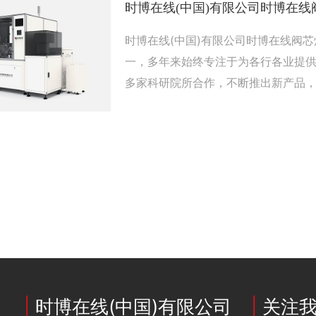
时博在线(中国)有限公司时博在线
时博在线(中国)有限公司时博在线阀
一，多年来始终专注于为各行各业提
多家科研院所合作，不断推出新产品，了解
|
时博在线(中国)有限公司
|
关注