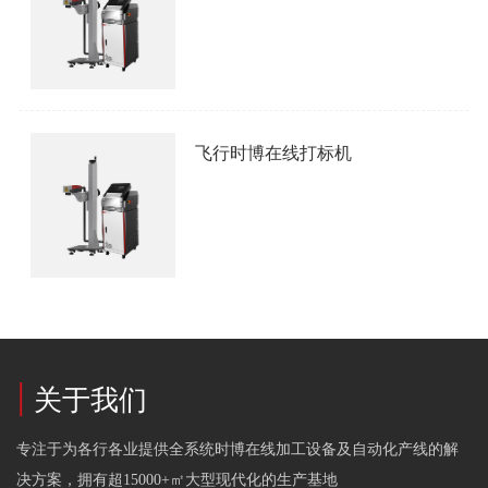
行业动态
EM-Smart 系列
时博在线(中国)有限公司时博在线双头双工位铁芯时博
电机定转子铁芯快速打样加工服务
水暖洁具行业
新能源电机定转子铁芯时博在线焊接机
厨具五金行业
时博在线(中国)有限公司时博在线阀芯焊接工作站
包装赋码及标机
飞行时博在线打标机
新能源汽车零配件时博在线焊接机
礼品定制
家电行业
模具制造行业中时博在线加工设备解决方案
低压电气行业
|
关于我们
专注于为各行各业提供全系统时博在线加工设备及自动化产线的解
决方案，拥有超15000+㎡大型现代化的生产基地