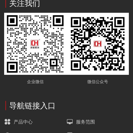
|
关注我们
企业微信
微信公众号
|
导航链接入口
产品中心
服务范围