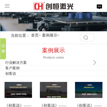
首页
分享到
产品中心
当前位置：
首页
>
案例展示
>
创客说
新浪微博
清
微信
案例展示
时博在线打标系列
空
记
百度贴吧
案例展示
录
服务支持
时博在线切割系列
行业解决方案
光纤时博在线打标机
豆瓣
取消
历
Products center
史
QQ好友
行业解决方案
清
记
关于时博在线(中国)有限公司
时博在线焊接系列
客户案例
紫外线时博在线打标机
精密时博在线切割机
汽车行业时博在线智能解决方案
客户案例
空
录
创客说
记
录
新闻中心
时博在线智能生产线
创客说
走进时博在线(中国)有限公司
CO2时博在线打标机
大幅时博在线切割机
时博在线(中国)有限公司时博在线CX-CE-1500手持
轨道交通行业时博在线智能加工解决方案
历
史
时博在线(中国)有限公司
时博在线清洗系列
科技时博在线(中国)有限公司
公司新闻
在线飞行时博在线打标机
管材时博在线切割机
时博在线(中国)有限公司时博在线机械手臂时博在线焊
新能源电机定子铁芯时博在线焊接产线
水泵风机行业
记
录
时博在线加工服务
加入时博在线(中国)有限公司
展会活动
CX-3D系列时博在线打标机
电机定转子铁芯单工位时博在线焊接机
新能源电机转子铁芯自动检测压铆产线
时博在线(中国)有限公司时博在线清洗机
眼镜行业
《创客说》——
《创客说》——
《创客说》——