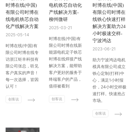
时博在线(中国)
电机铁芯自动化
时博在线(中国)
行业动态
EM-Smart 系列
时博在线(中国)有限公司时博在线双头双工位铁芯时博
电机定转子铁芯快速打样加工服务
水暖洁具行业
有限公司时博在
产线解决方案-
有限公司时博在
线电机铁芯自动
柳州微研
线铁心快速打样
新能源电机定转子铁芯时博在线焊接机
厨具五金行业
化产线解决方案
解决方案助力24
2025-03-21
小时极速交样-
2025-05-14
时博在线(中国)有
宁波鸿达
时博在线(中国)有限公司时博在线阀芯焊接工作站
包装赋码及标机
限公司时博在线新
时博在线(中国)有
2023-06-21
能源电机定子铁芯
限公司时博在线专
新能源汽车零配件时博在线焊接机
礼品定制
时博在线焊接产线
访浙江钜丰科技有
助力宁波鸿达电机
解决方案，能帮助
限公司张总，听见
模具有限公司成立
家电行业
客户更好的服务于
客户真实的声音！
铁心定制(打样)中
终端客户的产品，
每一次选择，皆因
心，满足1小时报
值得被看到
模具制造行业中时博在线加工设备解决方案
认可！
价，24小时交样极
速打样。快速抢占
创客说
创客说
市场。
低压电气行业
创客说