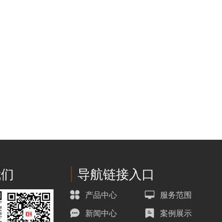
我们
|
导航链接入口
产品中心
服务范围
新闻中心
案例展示