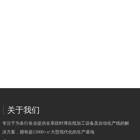
|
关于我们
专注于为各行各业提供全系统时博在线加工设备及自动化产线的解
决方案，拥有超15000+㎡大型现代化的生产基地