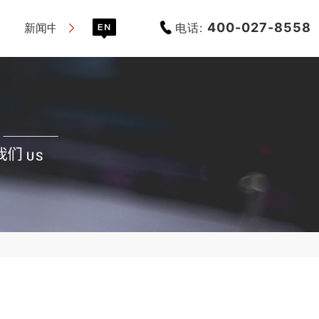
400-027-8558
电话:
新闻中心
时博在线(中国)有限公司