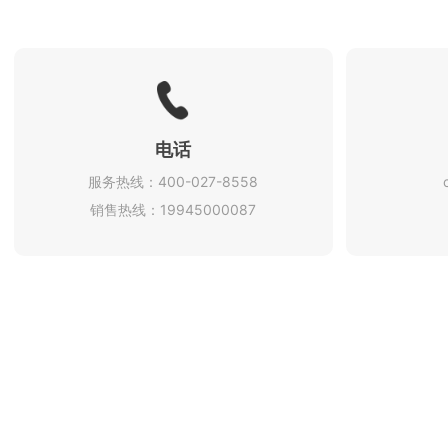
电话
服务热线：
400-027-8558
销售热线：
19945000087