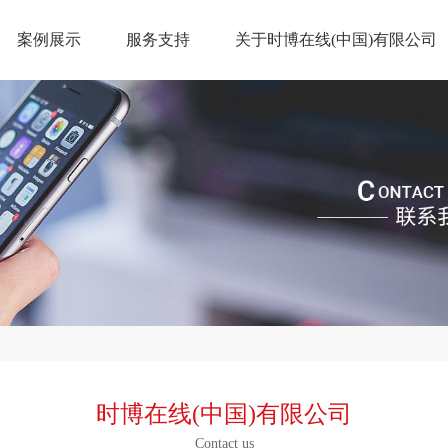
案例展示
服务支持
关于时博在线(中国)有限公司
时博在线(中国)有限公司
Contact us